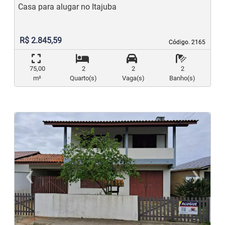
Casa para alugar no Itajuba
R$ 2.845,59
Código. 2165
Código. 2165
75,00
2
2
2
m²
Quarto(s)
Vaga(s)
Banho(s)
‹
›
Previous
N