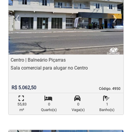
‹
›
Previous
N
Centro | Balneário Piçarras
Sala comercial para alugar no Centro
R$ 5.062,50
Código. 4950
Código. 4950
55,83
0
0
1
m²
Quarto(s)
Vaga(s)
Banho(s)