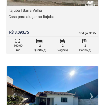
Itajuba | Barra Velha
Casa para alugar no Itajuba
R$ 3.093,75
Código. 3395
Código. 3395
160,00
2
2
2
m²
Quarto(s)
Vaga(s)
Banho(s)
‹
›