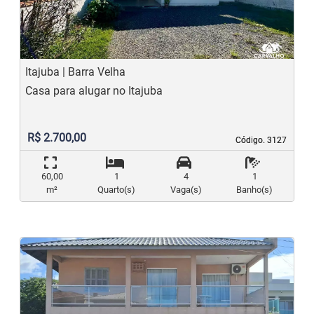
Previous
N
Itajuba | Barra Velha
Casa para alugar no Itajuba
R$ 2.700,00
Código. 3127
Código. 3127
60,00
1
4
1
m²
Quarto(s)
Vaga(s)
Banho(s)