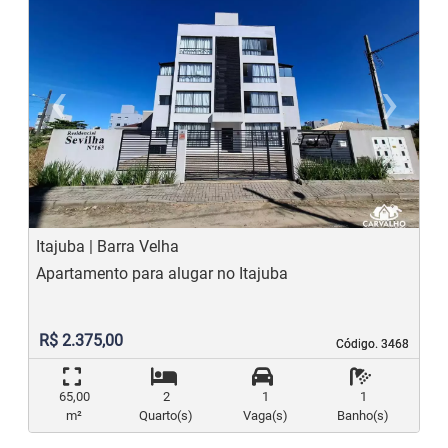
‹
›
Previous
N
Itajuba | Barra Velha
Apartamento para alugar no Itajuba
R$ 2.375,00
Código. 3468
Código. 3468
65,00
2
1
1
m²
Quarto(s)
Vaga(s)
Banho(s)