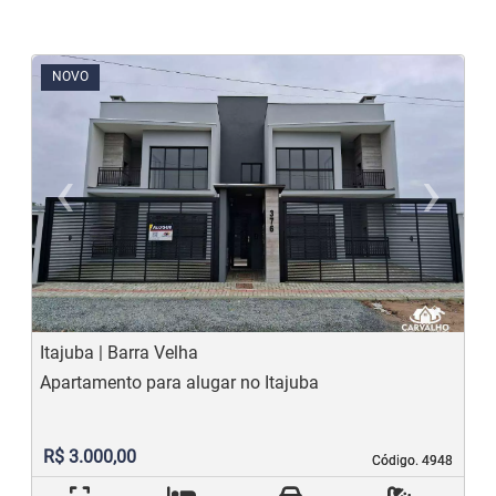
NOVO
‹
›
Previous
N
Itajuba | Barra Velha
Apartamento para alugar no Itajuba
R$ 3.000,00
Código. 4948
Código. 4948