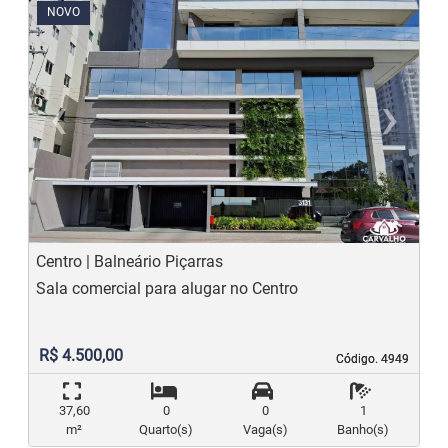
NOVO
‹
›
Previous
N
Centro | Balneário Piçarras
Sala comercial para alugar no Centro
R$ 4.500,00
Código. 4949
Código. 4949
37,60
0
0
1
m²
Quarto(s)
Vaga(s)
Banho(s)