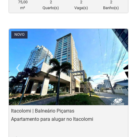
75,00
2
2
2
m²
Quarto(s)
Vaga(s)
Banho(s)
NOVO
‹
›
Previous
N
Itacolomi | Balneário Piçarras
Apartamento para alugar no Itacolomi