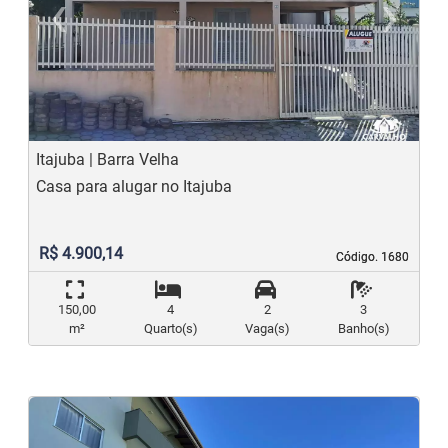
‹
›
Previous
N
Itajuba | Barra Velha
Casa para alugar no Itajuba
R$ 4.900,14
Código. 1680
Código. 1680
150,00
4
2
3
m²
Quarto(s)
Vaga(s)
Banho(s)