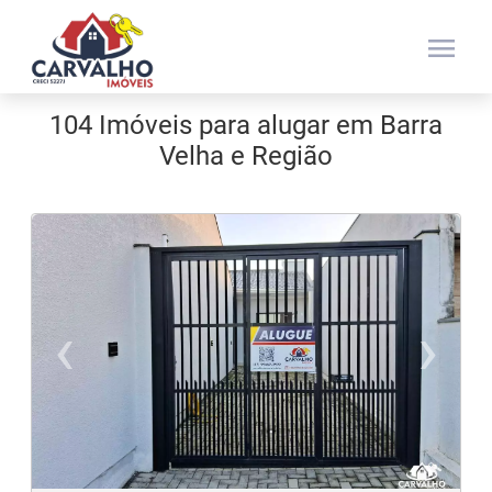
menu
104 Imóveis para alugar em Barra
Velha e Região
‹
›
Previous
N