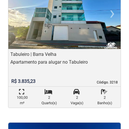
‹
›
Previous
N
Tabuleiro | Barra Velha
Apartamento para alugar no Tabuleiro
R$ 3.835,23
Código. 3218
Código. 3218
100,00
2
2
2
m²
Quarto(s)
Vaga(s)
Banho(s)