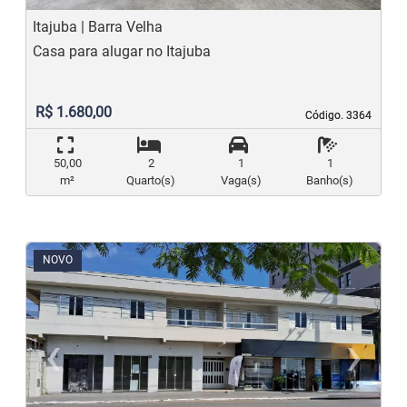
Itajuba | Barra Velha
Casa para alugar no Itajuba
R$ 1.680,00
Código. 3364
Código. 3364
50,00
2
1
1
m²
Quarto(s)
Vaga(s)
Banho(s)
NOVO
‹
›
Previous
N