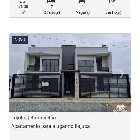
75,00
2
1
2
m²
Quarto(s)
Vaga(s)
Banho(s)
NOVO
‹
›
Previous
N
Itajuba | Barra Velha
Apartamento para alugar no Itajuba