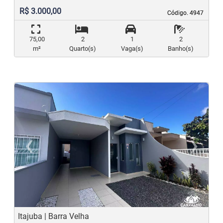
R$ 3.000,00
Código. 4947
Código. 4947
75,00
2
1
2
m²
Quarto(s)
Vaga(s)
Banho(s)
‹
›
Previous
N
Itajuba | Barra Velha