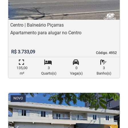
Centro | Balneário Piçarras
Apartamento para alugar no Centro
R$ 3.733,09
Código. 4952
Código. 4952
135,00
3
0
3
m²
Quarto(s)
Vaga(s)
Banho(s)
NOVO