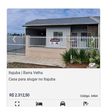
‹
›
Previous
N
Itajuba | Barra Velha
Casa para alugar no Itajuba
R$ 2.312,50
Código. 3464
Código. 3464