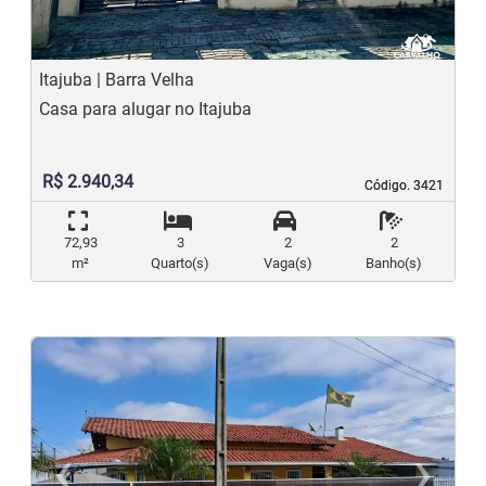
Itajuba | Barra Velha
Casa para alugar no Itajuba
R$ 2.940,34
Código. 3421
Código. 3421
72,93
3
2
2
m²
Quarto(s)
Vaga(s)
Banho(s)
‹
›