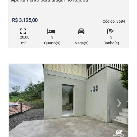
R$ 3.125,00
Código. 3684
Código. 3684
120,00
3
1
3
m²
Quarto(s)
Vaga(s)
Banho(s)
‹
›
Previous
N