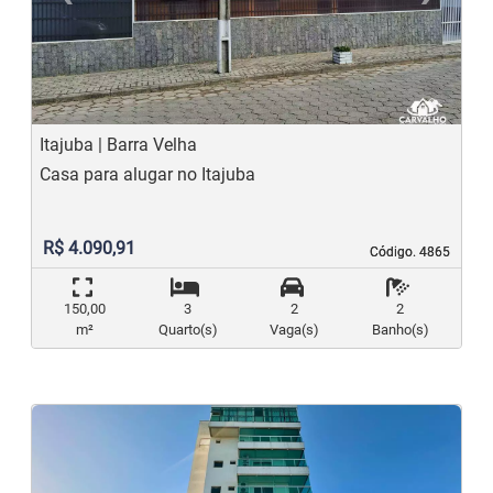
Previous
N
Itajuba | Barra Velha
Casa para alugar no Itajuba
R$ 4.090,91
Código. 4865
Código. 4865
150,00
3
2
2
m²
Quarto(s)
Vaga(s)
Banho(s)