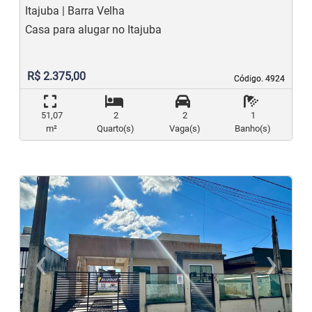
Itajuba | Barra Velha
Casa para alugar no Itajuba
R$ 2.375,00
Código. 4924
Código. 4924
51,07
2
2
1
m²
Quarto(s)
Vaga(s)
Banho(s)
‹
›
Previous
N