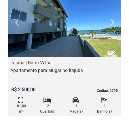
‹
›
Previous
N
Itajuba | Barra Velha
Apartamento para alugar no Itajuba
R$ 2.500,00
Código. 2795
Código. 2795
81,00
2
1
1
m²
Quarto(s)
Vaga(s)
Banho(s)