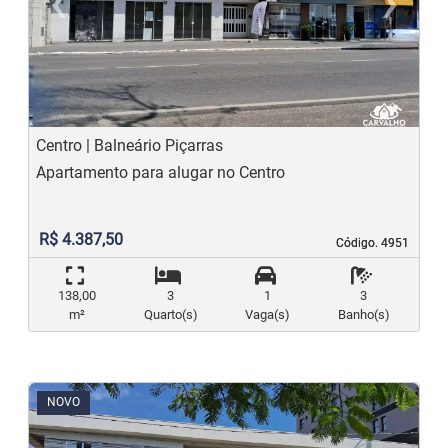
‹
›
Previous
N
Centro | Balneário Piçarras
Apartamento para alugar no Centro
R$ 4.387,50
Código. 4951
Código. 4951
138,00
3
1
3
m²
Quarto(s)
Vaga(s)
Banho(s)
NOVO