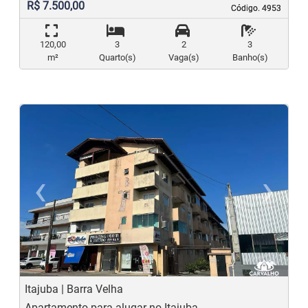
R$ 7.500,00
Código. 4953
Código. 4953
120,00
3
2
3
m²
Quarto(s)
Vaga(s)
Banho(s)
‹
›
Previous
N
Itajuba | Barra Velha
Apartamento para alugar no Itajuba