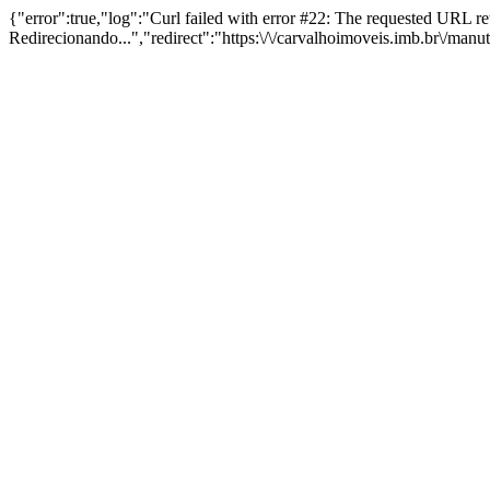
{"error":true,"log":"Curl failed with error #22: The requested URL 
Redirecionando...","redirect":"https:\/\/carvalhoimoveis.imb.br\/man