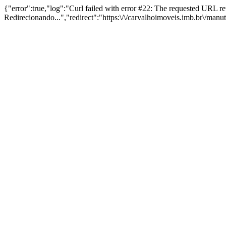
{"error":true,"log":"Curl failed with error #22: The requested URL 
Redirecionando...","redirect":"https:\/\/carvalhoimoveis.imb.br\/man