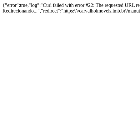
{"error":true,"log":"Curl failed with error #22: The requested URL 
Redirecionando...","redirect":"https:\/\/carvalhoimoveis.imb.br\/man