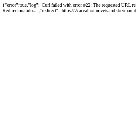
{"error":true,"log":"Curl failed with error #22: The requested URL 
Redirecionando...","redirect":"https:\/\/carvalhoimoveis.imb.br\/man